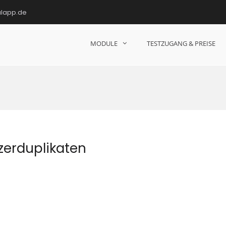
ulapp.de
MODULE
TESTZUGANG & PREISE
hulen!
erduplikaten