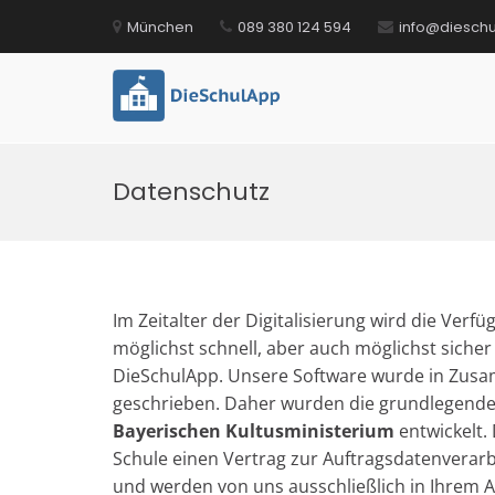
Zum
München
089 380 124 594
info@diesch
Inhalt
springen
DieSchulApp
Die Kommunikations-App für Sc
Datenschutz
Im Zeitalter der Digitalisierung wird die Ver
möglichst schnell, aber auch möglichst siche
DieSchulApp. Unsere Software wurde in Zusa
geschrieben. Daher wurden die grundlegen
Bayerischen Kultusministerium
entwickelt.
Schule einen Vertrag zur Auftragsdatenverarb
und werden von uns ausschließlich in Ihrem A