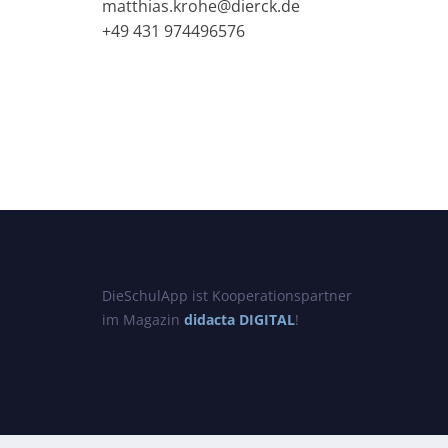
matthias.krohe@dierck.de
+49 431 974496576
DieSchulApp ist Kooperationspartner
im Magazin
didacta DIGITAL
!