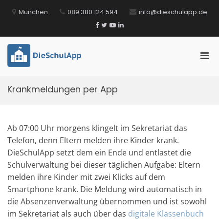
Zum
München
089 380 124 594
info@dieschulapp.de
Inhalt
springen
Facebook
Twitter
YouTube
LinkedIn
Pri
DieSchulApp
Die Kommunikations-App für Schulen!
Men
für
Krankmeldungen per App
mobi
Ger
Ab 07:00 Uhr morgens klingelt im Sekretariat das
Telefon, denn Eltern melden ihre Kinder krank.
DieSchulApp setzt dem ein Ende und entlastet die
Schulverwaltung bei dieser täglichen Aufgabe: Eltern
melden ihre Kinder mit zwei Klicks auf dem
Smartphone krank. Die Meldung wird automatisch in
die Absenzenverwaltung übernommen und ist sowohl
im Sekretariat als auch über das
digitale Klassenbuch