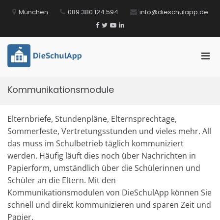
Zum
München
089 380 124 594
info@dieschulapp.de
Inhalt
springen
Facebook
Twitter
YouTube
LinkedIn
Pri
DieSchulApp
Die Kommunikations-App für Schulen!
Men
für
Kommunikationsmodule
mobi
Ger
Elternbriefe, Stundenpläne, Elternsprechtage,
Sommerfeste, Vertretungsstunden und vieles mehr. All
das muss im Schulbetrieb täglich kommuniziert
werden. Häufig läuft dies noch über Nachrichten in
Papierform, umständlich über die Schülerinnen und
Schüler an die Eltern. Mit den
Kommunikationsmodulen von DieSchulApp können Sie
schnell und direkt kommunizieren und sparen Zeit und
Papier.