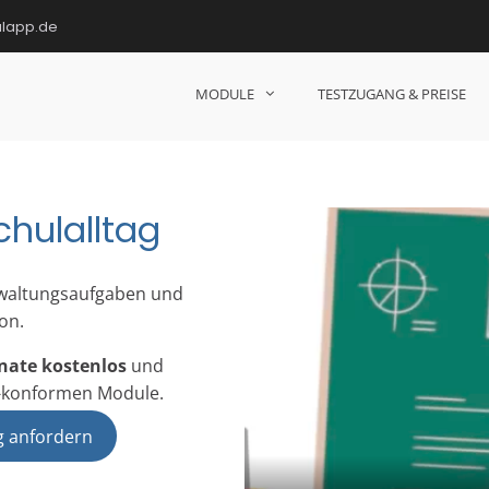
ulapp.de
MODULE
TESTZUGANG & PREISE
hulen!
chulalltag
rwaltungsaufgaben und
on.
nate kostenlos
und
O-konformen Module.
g anfordern