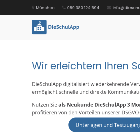
Zum
München
089 380 124 594
info@diesch
Inhalt
springen
DieSchulApp
Die Kommunikations-App für Sc
Wir erleichtern Ihren S
DieSchulApp digitalisiert wiederkehrende Ve
ermöglicht schnelle und direkte Kommunikati
Nutzen Sie
als Neukunde DieSchulApp 3 Mo
profitieren von den Vorteilen unserer DSGV
Unterlagen und Testzugan