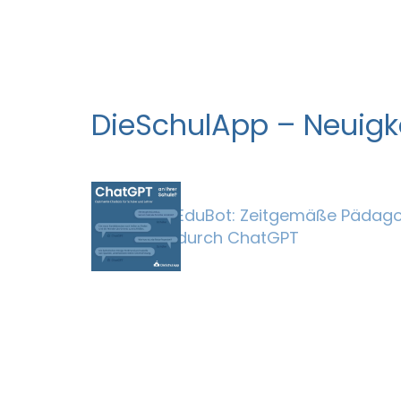
DieSchulApp – Neuigk
EduBot: Zeitgemäße Pädago
durch ChatGPT