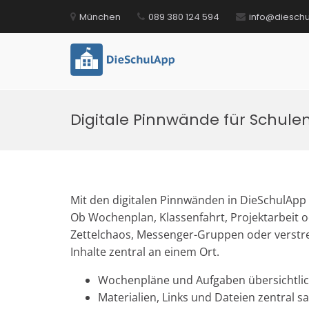
Zum
München
089 380 124 594
info@diesch
Inhalt
springen
DieSchulApp
Die Kommunikations-App für Sc
Digitale Pinnwände für Schule
Mit den digitalen Pinnwänden in DieSchulApp 
Ob Wochenplan, Klassenfahrt, Projektarbeit od
Zettelchaos, Messenger-Gruppen oder verstre
Inhalte zentral an einem Ort.
Wochenpläne und Aufgaben übersichtlich
Materialien, Links und Dateien zentral 