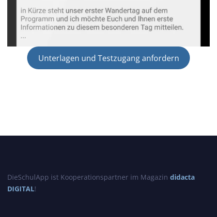
Unterlagen und Testzugang anfordern
DieSchulApp ist Kooperationspartner im Magazin
didacta
DIGITAL
!