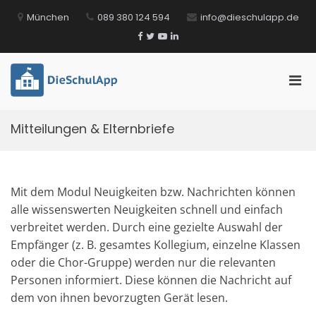
Zum
München
089 380 124 594
info@dieschulapp.de
Inhalt
springen
Facebook
Twitter
YouTube
LinkedIn
Pri
DieSchulApp
Die Kommunikations-App für Schulen!
Men
für
Mitteilungen & Elternbriefe
mobi
Ger
Mit dem Modul Neuigkeiten bzw. Nachrichten können
alle wissenswerten Neuigkeiten schnell und einfach
verbreitet werden. Durch eine gezielte Auswahl der
Empfänger (z. B. gesamtes Kollegium, einzelne Klassen
oder die Chor-Gruppe) werden nur die relevanten
Personen informiert. Diese können die Nachricht auf
dem von ihnen bevorzugten Gerät lesen.