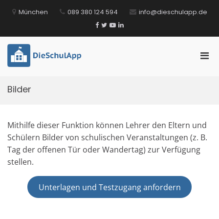
Zum
München
089 380 124 594
info@dieschulapp.de
Inhalt
springen
Facebook
Twitter
YouTube
LinkedIn
Pri
DieSchulApp
Die Kommunikations-App für Schulen!
Men
für
Bilder
mobi
Ger
Mithilfe dieser Funktion können Lehrer den Eltern und
Schülern Bilder von schulischen Veranstaltungen (z. B.
Tag der offenen Tür oder Wandertag) zur Verfügung
stellen.
Unterlagen und Testzugang anfordern