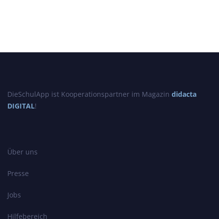
DieSchulApp ist Kooperationspartner im Magazin
didacta
DIGITAL
!
Über uns
Presse
Jobs
Hilfebereich