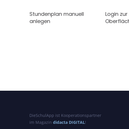
r 2-
Stundenplan manuell
Login zu
zierung
anlegen
Oberfläc
DieSchulApp ist Kooperationspartner
im Magazin
didacta DIGITAL
!