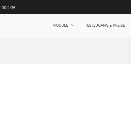
ulapp.de
MODULE
TESTZUGANG & PREISE
hulen!