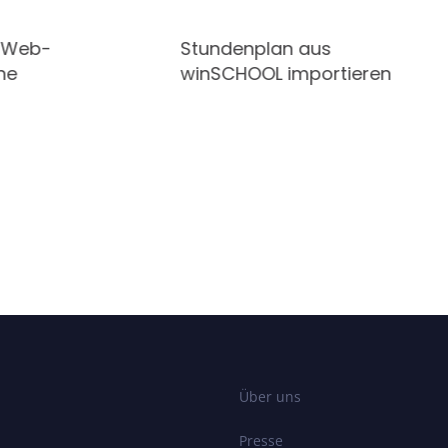
r Web-
Stundenplan aus
he
winSCHOOL importieren
Über uns
Presse