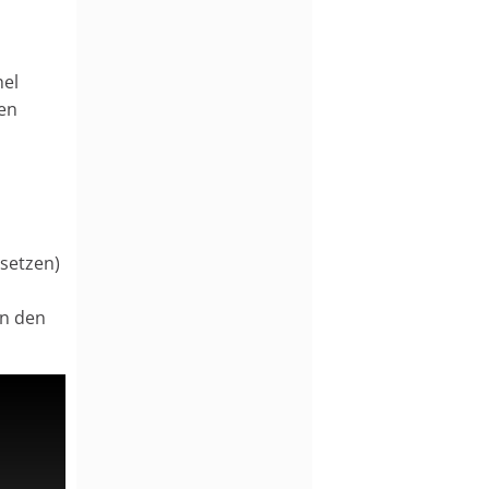
hel
ben
 setzen)
en den