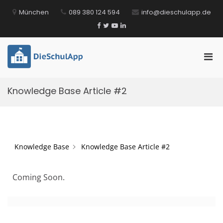
Zum
München
089 380 124 594
info@dieschulapp.de
Inhalt
springen
Facebook
Twitter
YouTube
LinkedIn
Pri
DieSchulApp
Die Kommunikations-App für Schulen!
Men
für
Knowledge Base Article #2
mobi
Ger
Knowledge Base
Knowledge Base Article #2
Coming Soon.