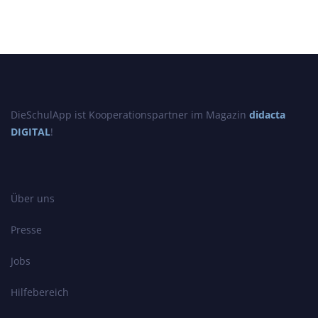
DieSchulApp ist Kooperationspartner im Magazin
didacta
DIGITAL
!
Über uns
Presse
Jobs
Hilfebereich