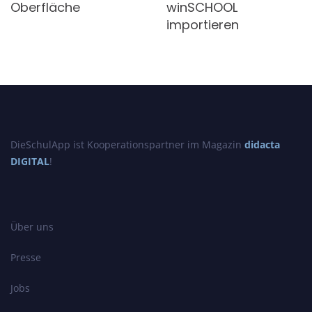
Oberfläche
winSCHOOL
importieren
DieSchulApp ist Kooperationspartner im Magazin
didacta
DIGITAL
!
Über uns
Presse
Jobs