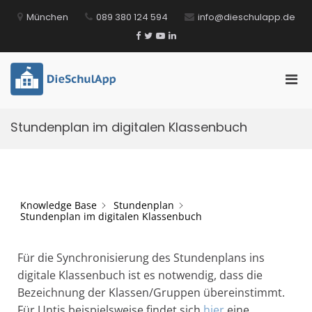
Zum
München
089 380 124 594
info@dieschulapp.de
Inhalt
springen
Facebook
Twitter
YouTube
LinkedIn
Pri
DieSchulApp
Die Kommunikations-App für Schulen!
Men
für
Stundenplan im digitalen Klassenbuch
mobi
Ger
Knowledge Base
Stundenplan
Stundenplan im digitalen Klassenbuch
Für die Synchronisierung des Stundenplans ins
digitale Klassenbuch ist es notwendig, dass die
Bezeichnung der Klassen/Gruppen übereinstimmt.
Für Untis beispielsweise findet sich
hier
eine