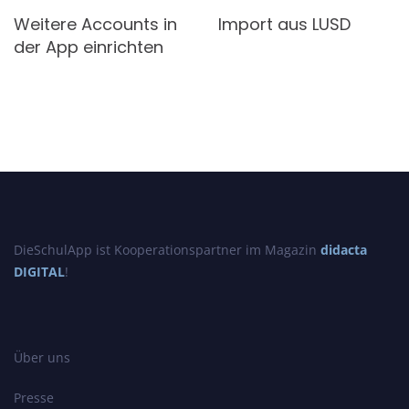
Weitere Accounts in
Import aus LUSD
der App einrichten
DieSchulApp ist Kooperationspartner im Magazin
didacta
DIGITAL
!
Über uns
Presse