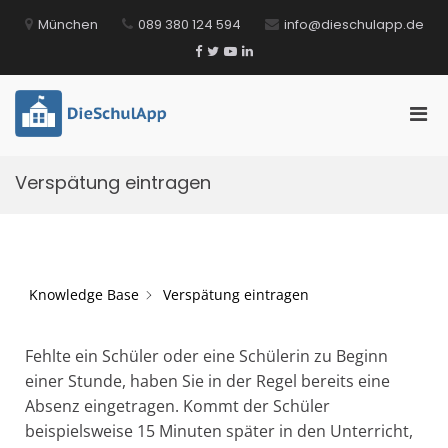
Zum
München
089 380 124 594
info@dieschulapp.de
Inhalt
springen
Facebook
Twitter
YouTube
LinkedIn
Pri
DieSchulApp
Die Kommunikations-App für Schulen!
Men
für
Verspätung eintragen
mobi
Ger
Knowledge Base
Verspätung eintragen
Fehlte ein Schüler oder eine Schülerin zu Beginn
einer Stunde, haben Sie in der Regel bereits eine
Absenz eingetragen. Kommt der Schüler
beispielsweise 15 Minuten später in den Unterricht,