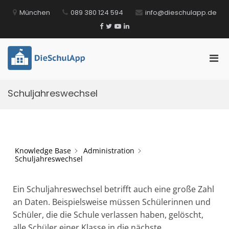
Zum
München
089 380 124 594
info@dieschulapp.de
Inhalt
springen
Facebook
Twitter
YouTube
LinkedIn
Pri
DieSchulApp
Die Kommunikations-App für Schulen!
Men
für
Schuljahreswechsel
mobi
Ger
Knowledge Base
Administration
Schuljahreswechsel
Ein Schuljahreswechsel betrifft auch eine große Zahl
an Daten. Beispielsweise müssen Schülerinnen und
Schüler, die die Schule verlassen haben, gelöscht,
alle Schüler einer Klasse in die nächste