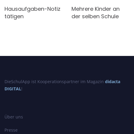
Hausaufgaben-Notiz
Mehrere Kinder an
tätigen
der selben Schule
DieSchulApp ist Kooperationspartner im Magazin
didacta
DIGITAL
!
Über uns
Presse