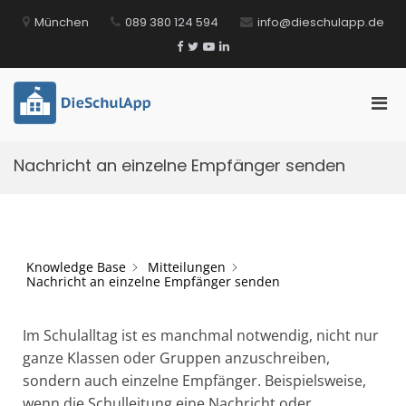
Zum
München
089 380 124 594
info@dieschulapp.de
Inhalt
springen
Facebook
Twitter
YouTube
LinkedIn
Pri
DieSchulApp
Die Kommunikations-App für Schulen!
Men
für
Nachricht an einzelne Empfänger senden
mobi
Ger
Knowledge Base
Mitteilungen
Nachricht an einzelne Empfänger senden
Im Schulalltag ist es manchmal notwendig, nicht nur
ganze Klassen oder Gruppen anzuschreiben,
sondern auch einzelne Empfänger. Beispielsweise,
wenn die Schulleitung eine Nachricht oder