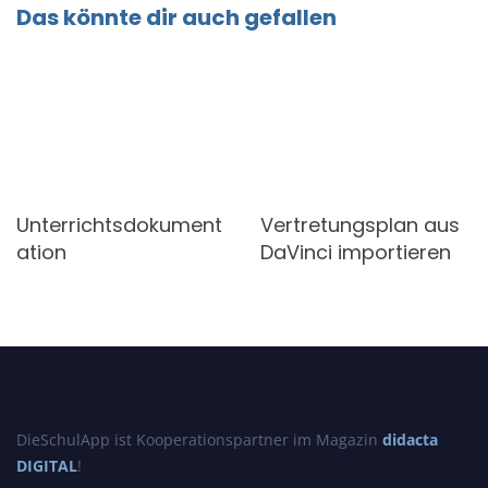
Das könnte dir auch gefallen
Unterrichtsdokument
Vertretungsplan aus
ation
DaVinci importieren
DieSchulApp ist Kooperationspartner im Magazin
didacta
DIGITAL
!