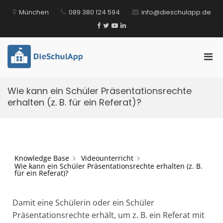
Zum
München
089 380 124 594
info@dieschulapp.de
Inhalt
springen
Facebook
Twitter
YouTube
LinkedIn
Pri
DieSchulApp
Die Kommunikations-App für Schulen!
Men
für
Wie kann ein Schüler Präsentationsrechte
mobi
erhalten (z. B. für ein Referat)?
Ger
Knowledge Base
Videounterricht
Wie kann ein Schüler Präsentationsrechte erhalten (z. B.
für ein Referat)?
Damit eine Schülerin oder ein Schüler
Präsentationsrechte erhält, um z. B. ein Referat mit