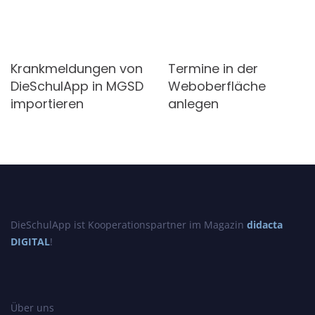
Krankmeldungen von
Termine in der
DieSchulApp in MGSD
Weboberfläche
importieren
anlegen
DieSchulApp ist Kooperationspartner im Magazin
didacta
DIGITAL
!
Über uns