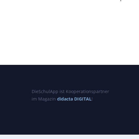
DieSchulApp ist Kooperationspartner
im Magazin
didacta DIGITAL
!