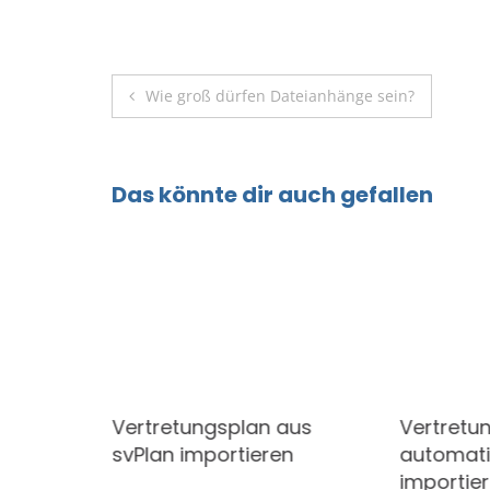
Beitragsnavigation
Wie groß dürfen Dateianhänge sein?
Das könnte dir auch gefallen
der App
Vertretungsplan aus
Vertretu
svPlan importieren
automat
importie