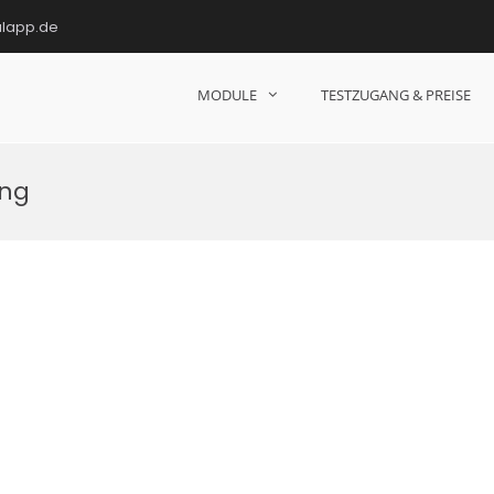
ulapp.de
MODULE
TESTZUGANG & PREISE
hulen!
ung