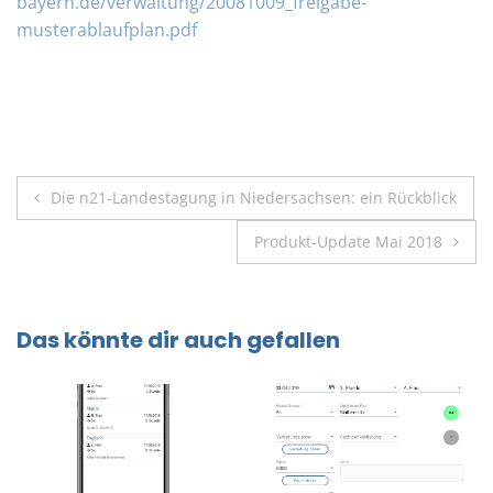
bayern.de/verwaltung/20081009_freigabe-
musterablaufplan.pdf
Beitragsnavigation
Die n21-Landestagung in Niedersachsen: ein Rückblick
Produkt-Update Mai 2018
Das könnte dir auch gefallen