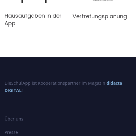
Hausaufgaben in der
Vertretungsplanung
App
DieSchulApp ist Kooperationspartner im Magazin
didacta
DIGITAL
!
Über uns
Presse