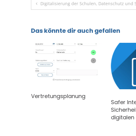
Beitragsnavigation
Digitalisierung der Schulen, Datenschutz und 
Das könnte dir auch gefallen
ür das
Vertretungsplanung
Safer Int
21
Sicherhei
digitale