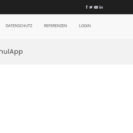
Facebook
Twitter
YouTube
LinkedIn
DATENSCHUTZ
REFERENZEN
LOGIN
chulApp