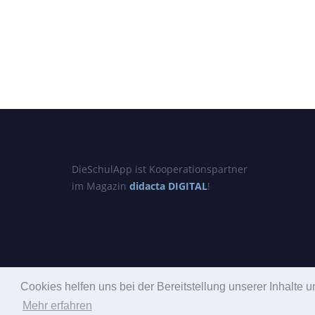
DieSchulApp ist Kooperationspartner
im Magazin
didacta DIGITAL
!
Cookies helfen uns bei der Bereitstellung unserer Inhalt
Mehr erfahren