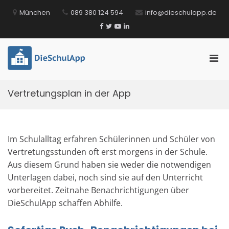
Zum
München
089 380 124 594
info@dieschulapp.de
Inhalt
springen
Facebook
Twitter
YouTube
LinkedIn
Pri
DieSchulApp
Die Kommunikations-App für Schulen!
Men
für
Vertretungsplan in der App
mobi
Ger
Im Schulalltag erfahren Schülerinnen und Schüler von
Vertretungsstunden oft erst morgens in der Schule.
Aus diesem Grund haben sie weder die notwendigen
Unterlagen dabei, noch sind sie auf den Unterricht
vorbereitet. Zeitnahe Benachrichtigungen über
DieSchulApp schaffen Abhilfe.