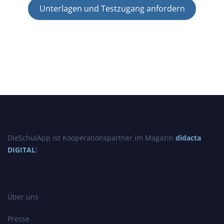
Unterlagen und Testzugang anfordern
DieSchulApp ist Kooperationspartner im Magazin
didacta
DIGITAL
!
Über uns
Presse