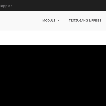
ulapp.de
MODULE
TESTZUGANG & PREISE
hulen!