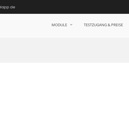
ulapp.de
MODULE
TESTZUGANG & PREISE
hulen!