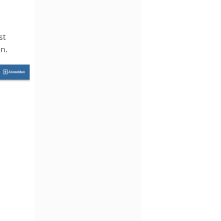
st
n.